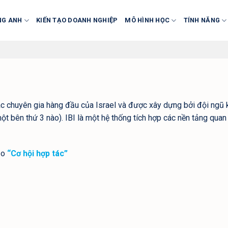
NG ANH
KIẾN TẠO DOANH NGHIỆP
MÔ HÌNH HỌC
TÍNH NĂNG
ác chuyên gia hàng đầu của Israel và được xây dựng bởi đội ngũ
t bên thứ 3 nào). IBI là một hệ thống tích hợp các nền tảng quan 
ảo
“Cơ hội hợp tác”