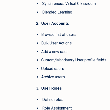
Synchronous Virtual Classroom
Blended Learning
2. User Accounts
Browse list of users
Bulk User Actions
Add a new user
Custom/Mandatory User profile fields
Upload users
Archive users
3. User Roles
Define roles
Role Assignment