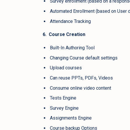
Survey enrollment (based on a respons
Automated Enrollment (based on User d
Attendance Tracking
6. Course Creation
Built-In Authoring Tool
Changing Course default settings
Upload courses
Can reuse PPTs, PDFs, Videos
Consume online video content
Tests Engine
Survey Engine
Assignments Engine
Course backup Options