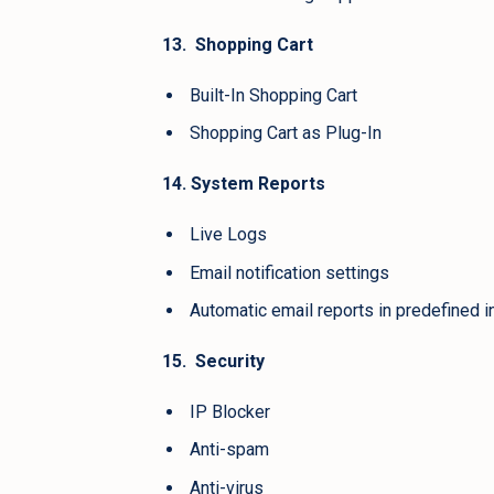
13. Shopping Cart
Built-In Shopping Cart
Shopping Cart as Plug-In
14. System Reports
Live Logs
Email notification settings
Automatic email reports in predefined i
15. Security
IP Blocker
Anti-spam
Anti-virus