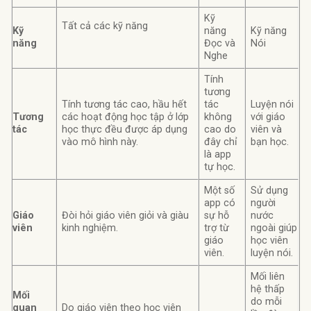
Kỹ
Tất cả các kỹ năng
Kỹ
năng
Kỹ năng
năng
Đọc và
Nói
Nghe
Tính
tương
Tính tương tác cao, hầu hết
tác
Luyện nói
Tương
các hoạt động học tập ở lớp
không
với giáo
tác
học thực đều được áp dụng
cao do
viên và
vào mô hình này.
đây chỉ
bạn học.
là app
tự học.
Một số
Sử dụng
app có
người
Giáo
Đòi hỏi giáo viên giỏi và giàu
sự hỗ
nước
viên
kinh nghiệm.
trợ từ
ngoài giúp
giáo
học viên
viên.
luyện nói.
Mối liên
hệ thấp
Mối
do mỗi
quan
Do giáo viên theo học viên