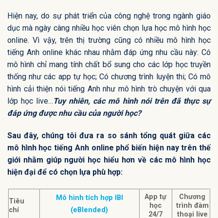
Hiện nay, do sự phát triển của công nghệ trong ngành giáo
dục mà ngày càng nhiều học viên chọn lựa học mô hình học
online. Vì vậy, trên thị trường cũng có nhiều mô hình học
tiếng Anh online khác nhau nhằm đáp ứng nhu cầu này: Có
mô hình chỉ mang tính chất bổ sung cho các lớp học truyền
thống như các app tự học; Có chương trình luyện thi; Có mô
hình cải thiện nói tiếng Anh như mô hình trò chuyện với qua
lớp học live…
Tuy nhiên, các mô hình nói trên đã thực sự
đáp ứng được nhu cầu của người học?
Sau đây, chúng tôi đưa ra so sánh tổng quát giữa các
mô hình học tiếng Anh online phổ biến hiện nay trên thế
giới nhằm giúp người học hiểu hơn về các mô hình học
hiện đại để có chọn lựa phù hợp:
App tự
Chương
Mô hình tích hợp IBI
Tiêu
học
trình
đàm
chí
(eBlended)
24/7
thoại live