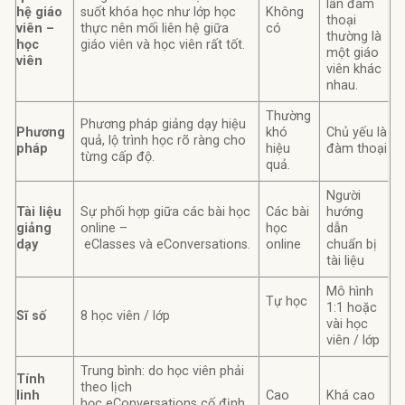
lần đàm
hệ giáo
suốt khóa học như lớp học
Không
thoại
viên –
thực nên mối liên hệ giữa
có
thường là
học
giáo viên và học viên rất tốt.
một giáo
viên
viên khác
nhau.
Thường
Phương pháp giảng dạy hiệu
Phương
khó
Chủ yếu là
quả, lộ trình học rõ ràng cho
pháp
hiệu
đàm thoại
từng cấp độ.
quả.
Người
Tài liệu
Sự phối hợp giữa các bài học
Các bài
hướng
giảng
online –
học
dẫn
dạy
eClasses và eConversations.
online
chuẩn bị
tài liệu
Mô hình
Tự học
1:1 hoặc
Sĩ số
8 học viên / lớp
vài học
viên / lớp
Trung bình: do học viên phải
Tính
theo lịch
linh
Cao
Khá cao
học eConversations cố định