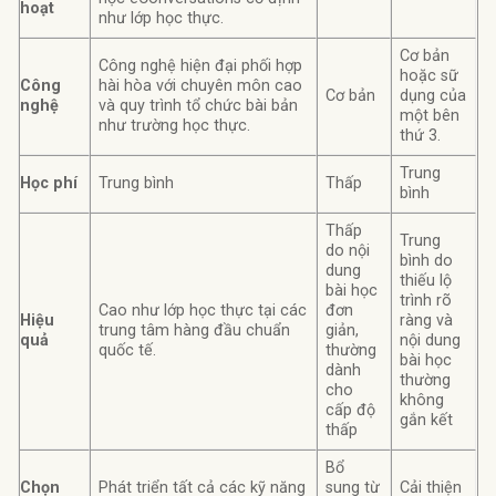
hoạt
như lớp học thực.
Cơ bản
Công nghệ hiện đại phối hợp
hoặc sữ
Công
hài hòa với chuyên môn cao
Cơ bản
dụng của
nghệ
và quy trình tổ chức bài bản
một bên
như trường học thực.
thứ 3.
Trung
Học phí
Trung bình
Thấp
bình
Thấp
Trung
do nội
bình do
dung
thiếu lộ
bài học
trình rõ
Cao như lớp học thực tại các
đơn
Hiệu
ràng và
trung tâm hàng đầu chuẩn
giản,
quả
nội dung
quốc tế.
thường
bài học
dành
thường
cho
không
cấp độ
gắn kết
thấp
Bổ
Chọn
Phát triển tất cả các kỹ năng
sung từ
Cải thiện